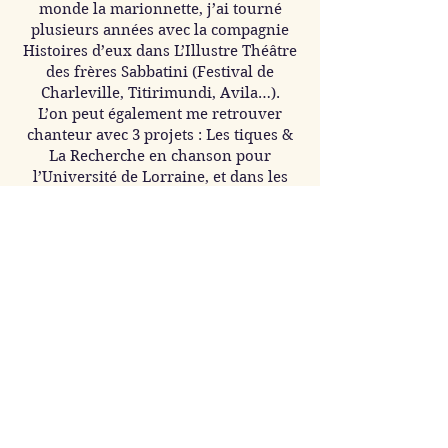
monde la marionnette, j’ai tourné
plusieurs années avec la compagnie
Histoires d’eux dans L’Illustre Théâtre
des frères Sabbatini (Festival de
Charleville, Titirimundi, Avila…).
L’on peut également me retrouver
chanteur avec 3 projets : Les tiques &
La Recherche en chanson pour
l’Université de Lorraine, et dans les
chansons françaises du dessin animé
Pocoyo.
A l’écran, en plus de quelques
publicités, j’ai quelques petites
apparitions dans les séries Le
Somnambuliste (Arte), Zorro
(Paramount) et le film Un Hombre de
Acción (Netflix).
Organisation du séjour